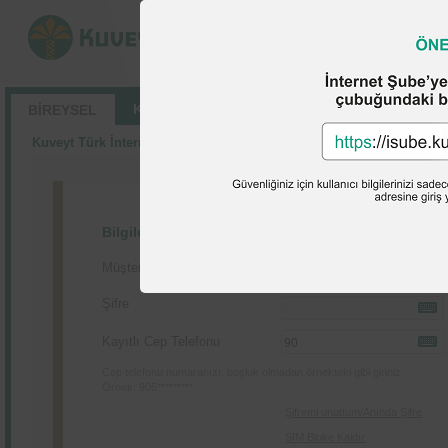
KURUMSAL
BİREYSEL
Kuveyt Türk İnternet Şubesi’ne Hoş Geldiniz
Bilgilerinizi Giriniz
Müşteri No / T.C. Kimlik No
Şifre
Kayıtlı Cep Telefonu
Cep telefonu numaranızı, boşluk olmadan örnekteki gibi giriniz.
Örnek: 905*********
Şifremi unuttum/Anında Şifre
SIM Bloke Kaldır